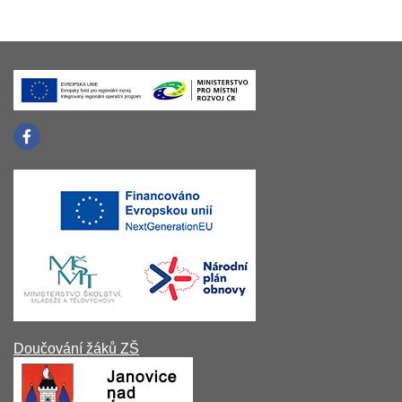
Doučování žáků ZŠ