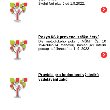
Školní řád platný od 1.9.2022.
Pokyn ŘŠ k prevenci záškoláctví
Dle metodického pokynu MŠMT Čj.: 10
194/2002-14 stanovuji následující interní
postup, s účinností od 1. 9. 2022.
Pravidla pro hodnocení výsledků
vzdělávání žáků