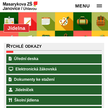
MENU
Jídelna
Rychlé odkazy
Úřední deska
Elektronická žákovská
Dokumenty ke stažení
Jídelníček
Školní jídlena