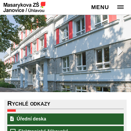
MENU
Rychlé odkazy
Úřední deska