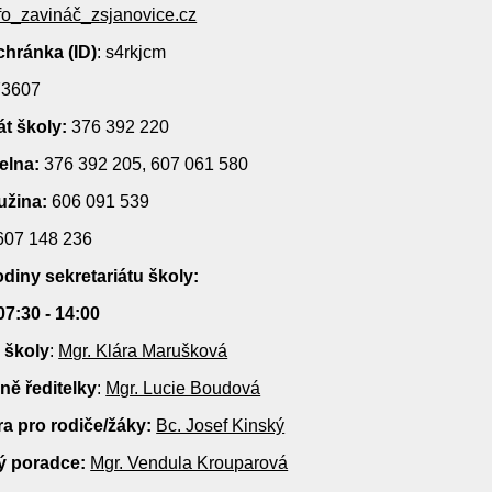
fo_zavináč_zsjanovice.cz
chránka (ID)
: s4rkjcm
873607
át školy
:
376 392 220
delna:
376 392 205, 607 061 580
užina:
606 091 539
607 148 236
diny sekretariátu školy:
07:30 - 14:00
 školy
:
Mgr. Klára Marušková
ně ředitelky
:
Mgr. Lucie Boudová
a pro rodiče/žáky
:
Bc. Josef Kinský
 poradce:
Mgr. Vendula Krouparová