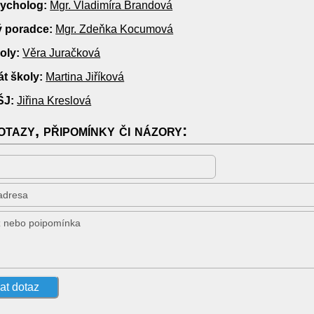
sycholog:
Mgr. Vladimíra Brandová
ý poradce:
Mgr. Zdeňka Kocumová
oly:
Věra Juračková
át školy:
Martina Jiříková
ŠJ:
Jiřina Kreslová
tazy, připomínky či názory: