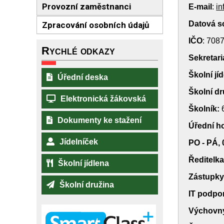
Provozní zaměstnanci
E-mail
:
in
Datová s
Zpracování osobních údajů
IČO
: 70
Rychlé odkazy
Sekretari
Školní jí
Úřední deska
Školní dr
Elektronická žákovská
Školník:
Dokumenty ke stažení
Úřední ho
Jídelníček
PO - PÁ,
Ředitelka
Školní jídlena
Zástupky
Školní družina
IT podpor
Výchovný