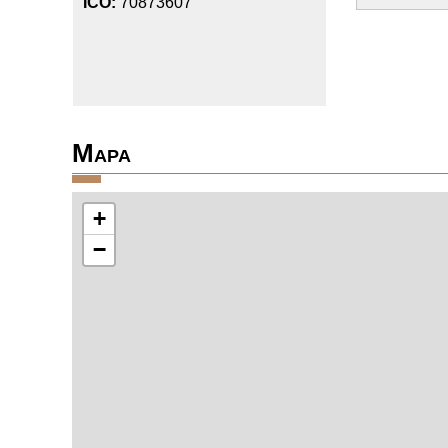
IČO:
70873607
Mapa