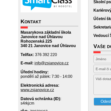
Školní p
Kariérov
Účetní šk
Kontakt
Sekretari
Masarykova základní škola
Vedoucí 
Janovice nad Úhlavou
Rohozenská 225
Vaše do
340 21 Janovice nad Úhlavou
Tel/fax:
376 392 220
E-mail
:
info@zsjanovice.cz
Úřední hodiny:
pondělí až pátek: 7:30 - 14:00
Elektronická adresa:
www.zsjanovice.cz
Datová schránka (ID):
s4rkjcm