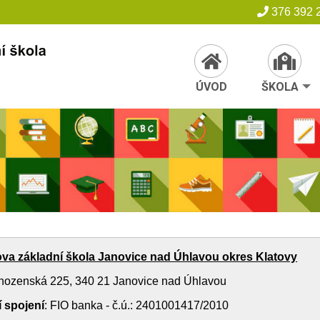
376 392
ÚVOD
ŠKOLA
va základní škola Janovice nad Úhlavou okres Klatovy
hozenská 225, 340 21 Janovice nad Úhlavou
 spojení
: FIO banka - č.ú.: 2401001417/2010