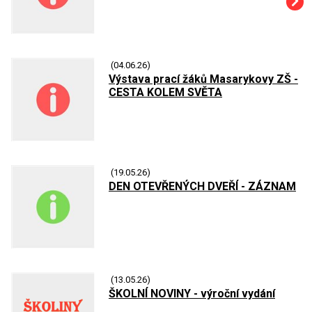
(04.06.26)
Výstava prací žáků Masarykovy ZŠ -
CESTA KOLEM SVĚTA
(19.05.26)
DEN OTEVŘENÝCH DVEŘÍ - ZÁZNAM
(13.05.26)
ŠKOLNÍ NOVINY - výroční vydání