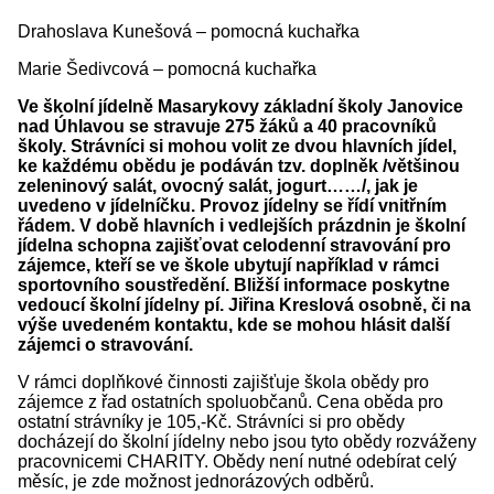
Drahoslava Kunešová – pomocná kuchařka
Marie Šedivcová – pomocná kuchařka
Ve školní jídelně Masarykovy základní školy Janovice
nad Úhlavou se stravuje 275 žáků a 40 pracovníků
školy. Strávníci si mohou volit ze dvou hlavních jídel,
ke každému obědu je podáván tzv. doplněk /většinou
zeleninový salát, ovocný salát, jogurt……/, jak je
uvedeno v jídelníčku. Provoz jídelny se řídí vnitřním
řádem. V době hlavních i vedlejších prázdnin je školní
jídelna schopna zajišťovat celodenní stravování pro
zájemce, kteří se ve škole ubytují například v rámci
sportovního soustředění. Bližší informace poskytne
vedoucí školní jídelny pí. Jiřina Kreslová osobně, či na
výše uvedeném kontaktu, kde se mohou hlásit další
zájemci o stravování.
V rámci doplňkové činnosti zajišťuje škola obědy pro
zájemce z řad ostatních spoluobčanů. Cena oběda pro
ostatní strávníky je 105,-Kč. Strávníci si pro obědy
docházejí do školní jídelny nebo jsou tyto obědy rozváženy
pracovnicemi CHARITY. Obědy není nutné odebírat celý
měsíc, je zde možnost jednorázových odběrů.